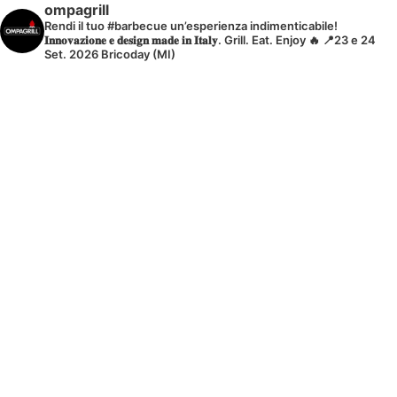
ompagrill
Rendi il tuo #barbecue un’esperienza indimenticabile!
𝐈𝐧𝐧𝐨𝐯𝐚𝐳𝐢𝐨𝐧𝐞 𝐞 𝐝𝐞𝐬𝐢𝐠𝐧 𝐦𝐚𝐝𝐞 𝐢𝐧 𝐈𝐭𝐚𝐥𝐲.
Grill. Eat. Enjoy 🔥 📍23 e 24
Set. 2026 Bricoday (MI)