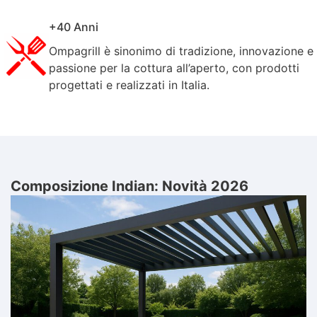
Il nuovo
+40 Anni
catalogo è
Ompagrill è sinonimo di tradizione, innovazione e
passione per la cottura all’aperto, con prodotti
progettati e realizzati in Italia.
online!
Design italiano, qualità e tradizione:
tutto questo prende vita nel nostro
nuovo catalogo.
Scoprilo subito per lasciarti ispirare
Composizione Indian: Novità 2026
dalle ultime novità oppure scaricalo
e portalo sempre con te.
Scopri il catalogo completo