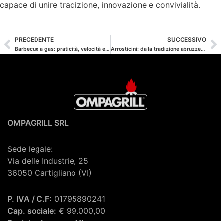
capace di unire tradizione, innovazione e convivialità.
PRECEDENTE
SUCCESSIVO
Barbecue a gas: praticità, velocità e gusto autentico
Arrosticini: dalla tradizione abruzzese a una passione mondiale
OMPAGRILL SRL
Sede legale:
Via delle Industrie, 25
36050 Cartigliano (VI)
P. IVA / C.F:
01795890241
Cap. sociale:
€ 99.000,00