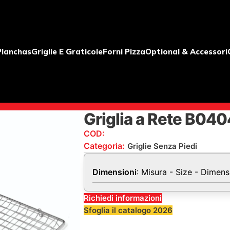
Planchas
Griglie E Graticole
Forni Pizza
Optional & Accessori
Griglia a Rete B04
COD:
B04045
Categoria:
Griglie Senza Piedi
Dimensioni
: Misura - Size - Dimen
Richiedi informazioni
Sfoglia il catalogo 2026